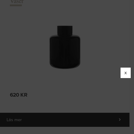
Vaser
X
620
KR
Läs mer