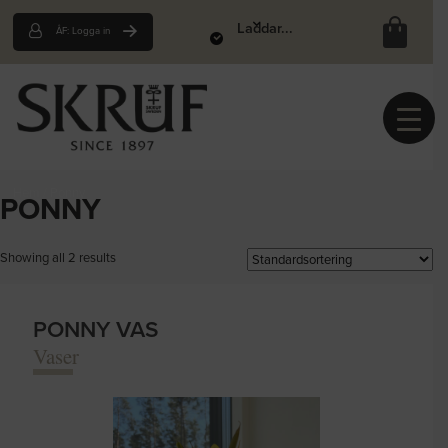
Laddar...
ÅF: Logga in
Hem
/
Ponny
PONNY
Showing all 2 results
PONNY VAS
Vaser