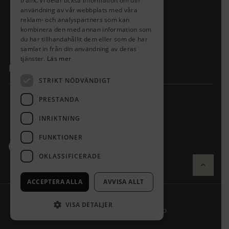
trafik. Vi delar också information om din
INTEGRITETSPOLICY
användning av vår webbplats med våra
reklam- och analyspartners som kan
PRESSMATERIAL
kombinera den med annan information som
RETURPORTAL
du har tillhandahållit dem eller som de har
samlat in från din användning av deras
tjänster.
Läs mer
KONTAKT
STRIKT NÖDVÄNDIGT
PRESTANDA
KAJVÄGEN 4, 365 94 SKRUV
INRIKTNING
0478-20133
FUNKTIONER
OKLASSIFICERADE
ACCEPTERA ALLA
AVVISA ALLT
VISA DETALJER
PRODUKTION AV
GOTA MEDIA BRAND STUDIO