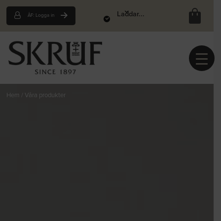
Laddar...
ÅF: Logga in
Hem
/
Våra produkter